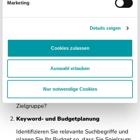
Marketing
Suchmaschinenwerbung besonders effektiv –
ideal, um Ihre Black-Friday-Angebote schnell
sichtbar zu machen.
Details zeigen
👉
Jetzt informieren
Cookies zulassen
5 Schritte für erfolgreiches Black
Friday Marketing
Auswahl erlauben
Analyse & Zieldefinition
Nur notwendige Cookies
Welche Produkte oder Dienstleistungen
sollen beworben werden? Wer ist Ihre
Zielgruppe?
Keyword- und Budgetplanung
Identifizieren Sie relevante Suchbegriffe und
planen Sie Ihr Budget so, dass Sie Spielraum