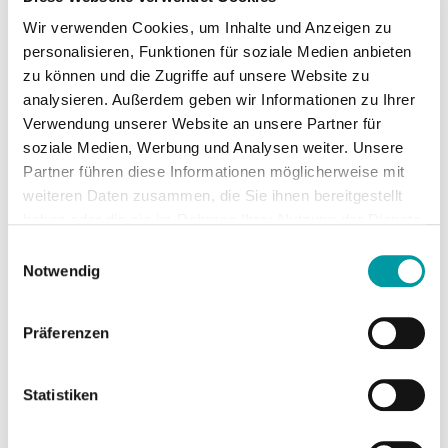
Kampagnen laufend optimiert werden. So holen
Sie das Maximum aus Ihrem Werbebudget heraus
Wir verwenden Cookies, um Inhalte und Anzeigen zu
– auch bei hohem Wettbewerb.
personalisieren, Funktionen für soziale Medien anbieten
zu können und die Zugriffe auf unsere Website zu
analysieren. Außerdem geben wir Informationen zu Ihrer
Verwendung unserer Website an unsere Partner für
Der clevere Einstieg: Bis zu 525 €
soziale Medien, Werbung und Analysen weiter. Unsere
extra Werbebudget
Partner führen diese Informationen möglicherweise mit
weiteren Daten zusammen, die Sie ihnen bereitgestellt
Damit Sie zum Black Friday direkt durchstarten
haben oder die sie im Rahmen Ihrer Nutzung der Dienste
können, bietet Krick aktuell ein exklusives
SEA-
gesammelt haben.
Einwilligungsauswahl
Startangebot
:
Notwendig
➡️
Bis zu 525 € zusätzliches Werbebudget
für
Google Ads und Microsoft Advertising.
Präferenzen
400 € Google Ads Bonus
125 € Microsoft Ads Guthaben
Statistiken
Damit gelingt der Einstieg in die