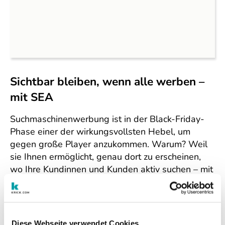
Sichtbar bleiben, wenn alle werben –
mit SEA
Suchmaschinenwerbung ist in der Black-Friday-
Phase einer der wirkungsvollsten Hebel, um
gegen große Player anzukommen. Warum? Weil
sie Ihnen ermöglicht, genau dort zu erscheinen,
wo Ihre Kundinnen und Kunden aktiv suchen – mit
Botschaften, die überzeugen.
Durch gezieltes Keyword-Targeting, smarte
Gebotsstrategien und A/B-Tests können
Diese Webseite verwendet Cookies