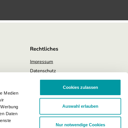
Rechtliches
Impressum
Datenschutz
g
AGB
Cookies zulassen
nungen
le Medien
ir
Auswahl erlauben
, Werbung
ren Daten
ienste
Nur notwendige Cookies