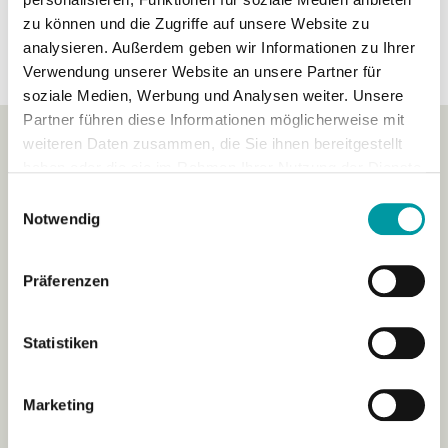
kricken das hin.
zu können und die Zugriffe auf unsere Website zu
analysieren. Außerdem geben wir Informationen zu Ihrer
Verwendung unserer Website an unsere Partner für
soziale Medien, Werbung und Analysen weiter. Unsere
Partner führen diese Informationen möglicherweise mit
weiteren Daten zusammen, die Sie ihnen bereitgestellt
Mehr Kunden aus Ihrer Region?
haben oder die sie im Rahmen Ihrer Nutzung der Dienste
gesammelt haben.
Einwilligungsauswahl
Mit lokaler Werbung dort sichtbar werden, wo
Notwendig
Ihre Kunden zuhause sind.
Präferenzen
lokale Werbung
Statistiken
Marketing