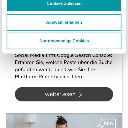
Cookies zulassen
Auswahl erlauben
Social Media
28.07.2026
Social Media in der Google Search
Nur notwendige Cookies
Console: Das bringt die neue Funktion
Social Media trifft Google Search Console:
Erfahren Sie, welche Posts über die Suche
gefunden werden und wie Sie Ihre
Plattform-Property einrichten.
weiterlesen