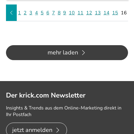
1
2
3
4
5
6
7
8
9
10
11
12
13
14
15
16
mehr laden
Der krick.com Newsletter
Insights & Trends aus dem Online-Marketing direkt in
Ihr Postfach
jetzt anmelden