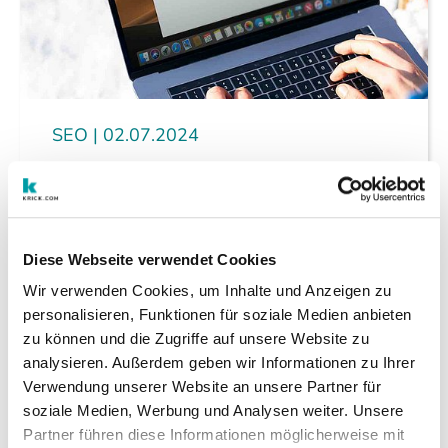
SEO
02.07.2024
Lokales SEO: Google
Unternehmensprofil optimieren und
Stoßzeiten nutzen
Für lokale Unternehmen ist eine starke
Diese Webseite verwendet Cookies
Online-Präsenz heute entscheidend, um
Wir verwenden Cookies, um Inhalte und Anzeigen zu
Kundinnen und Kunden zu erreichen und
personalisieren, Funktionen für soziale Medien anbieten
konkurrenzfähig zu bleiben.
zu können und die Zugriffe auf unsere Website zu
analysieren. Außerdem geben wir Informationen zu Ihrer
weiterlesen
Verwendung unserer Website an unsere Partner für
soziale Medien, Werbung und Analysen weiter. Unsere
Partner führen diese Informationen möglicherweise mit