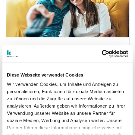
Addressable TV
03.07.2024
Addressable TV: Mit Das Örtliche Ihre
Kunden zuhause erreichen
Klassisches TV bleibt beliebt – warum
Diese Webseite verwendet Cookies
also nicht fürs eigene Unternehmen
Wir verwenden Cookies, um Inhalte und Anzeigen zu
nutzen? So funktioniert Addressable TV.
personalisieren, Funktionen für soziale Medien anbieten
zu können und die Zugriffe auf unsere Website zu
analysieren. Außerdem geben wir Informationen zu Ihrer
weiterlesen
Verwendung unserer Website an unsere Partner für
soziale Medien, Werbung und Analysen weiter. Unsere
Partner führen diese Informationen möglicherweise mit
weiteren Daten zusammen, die Sie ihnen bereitgestellt