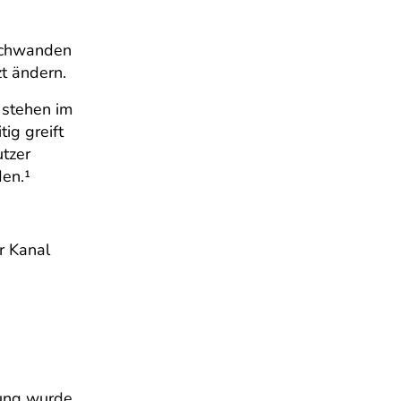
rschwanden
t ändern.
 stehen im
ig greift
utzer
den.¹
r Kanal
dung wurde