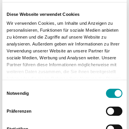
Diese Webseite verwendet Cookies
Wir verwenden Cookies, um Inhalte und Anzeigen zu
personalisieren, Funktionen für soziale Medien anbieten
zu können und die Zugriffe auf unsere Website zu
analysieren. Außerdem geben wir Informationen zu Ihrer
Verwendung unserer Website an unsere Partner für
soziale Medien, Werbung und Analysen weiter. Unsere
Partnerschaften
29.02.2024
Partner führen diese Informationen möglicherweise mit
weiteren Daten zusammen, die Sie ihnen bereitgestellt
Krick ist Google Premium Partner 2024
haben oder die sie im Rahmen Ihrer Nutzung der Dienste
2024 sind wir erneut Google Premium
gesammelt haben.
Partner – und zählen damit wieder zu den
Einwilligungsauswahl
Notwendig
Top 3 % der Google Partner in
Deutschland.
Präferenzen
weiterlesen
Statistiken