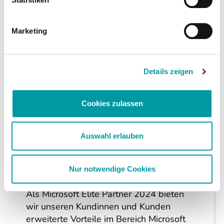
Marketing
Details zeigen
Cookies zulassen
Auswahl erlauben
Partnerschaften
16.02.2024
Krick ist Microsoft Advertising Elite
Nur notwendige Cookies
Partner 2024
Als Microsoft Elite Partner 2024 bieten
wir unseren Kundinnen und Kunden
erweiterte Vorteile im Bereich Microsoft