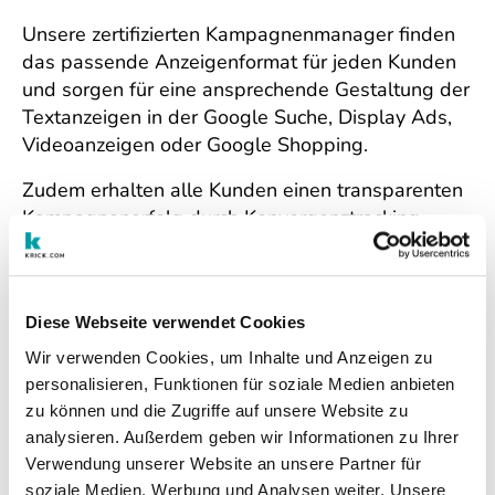
Unsere zertifizierten Kampagnenmanager finden
das passende Anzeigenformat für jeden Kunden
und sorgen für eine ansprechende Gestaltung der
Textanzeigen in der Google Suche, Display Ads,
Videoanzeigen oder Google Shopping.
Zudem erhalten alle Kunden einen transparenten
Kampagnenerfolg durch Konvergenztracking
inklusive Telefonanrufe, die jederzeit in unserem
Kundenportal eingesehen werden können.
Wir freuen uns, diese Auszeichnung zusammen
Diese Webseite verwendet Cookies
mit unseren Kunden erlangt zu haben und nutzen
Wir verwenden Cookies, um Inhalte und Anzeigen zu
die damit verbundenen Vorteile auch weiterhin,
personalisieren, Funktionen für soziale Medien anbieten
um die Produkte, Dienstleistungen und
zu können und die Zugriffe auf unsere Website zu
Unternehmen unserer Kunden online besser
analysieren. Außerdem geben wir Informationen zu Ihrer
sichtbar zu machen.
Verwendung unserer Website an unsere Partner für
soziale Medien, Werbung und Analysen weiter. Unsere