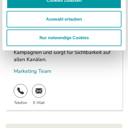
Cookies zulassen
Auswahl erlauben
Über die Autorin
Das Marketing-Team von krick.com macht
Nur notwendige Cookies
digitale Themen verständlich, entwickelt
Kampagnen und sorgt für Sichtbarkeit auf
allen Kanälen.
Marketing Team
Telefon
E-Mail