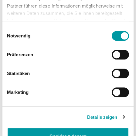
Sie haben Fragen rund um das Thema Google
Partner führen diese Informationen möglicherweise mit
und Google Ads?
Unsere Expertinnen und
weiteren Daten zusammen, die Sie ihnen bereitgestellt
Experten beraten Sie gerne!
haben oder die sie im Rahmen Ihrer Nutzung der Dienste
gesammelt haben.
Einwilligungsauswahl
Notwendig
Präferenzen
Statistiken
Einige Inhalte erfordern das Setzen von Cookies.
Damit Sie diesen Inhalt anzeigen können,
Marketing
akzeptieren Sie bitte Marketing-Cookies
Details zeigen