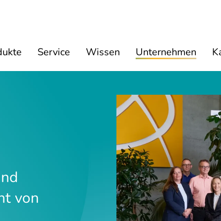
dukte
Service
Wissen
Unternehmen
Ka
und
nt von