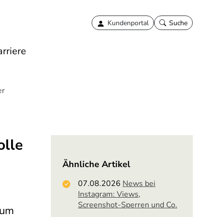
Kundenportal
Suche
rriere
er
olle
Ähnliche Artikel
07.08.2026
News bei
Instagram: Views,
Screenshot-Sperren und Co.
, um