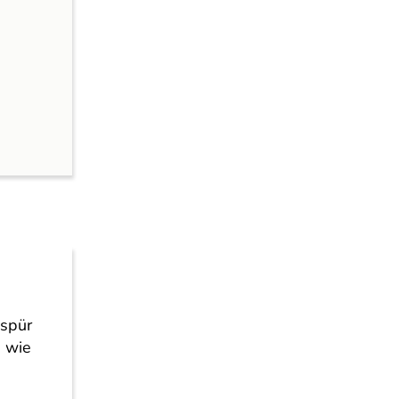
espür
n wie