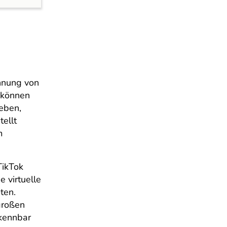
hnung von
 können
eben,
tellt
m
TikTok
 virtuelle
ten.
 großen
rkennbar