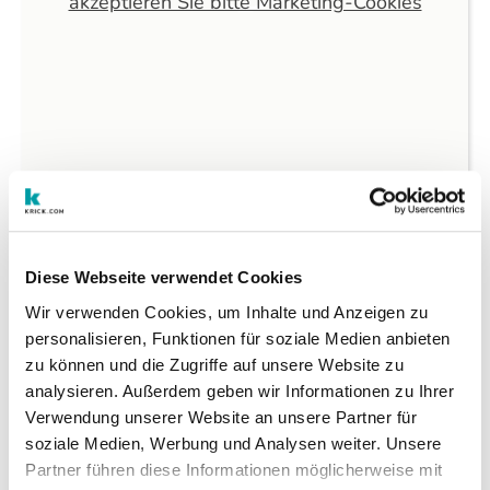
akzeptieren Sie bitte Marketing-Cookies
Unser Angebot im Überblick
Diese Webseite verwendet Cookies
Wir verwenden Cookies, um Inhalte und Anzeigen zu
kNetzwerk bündelt alle zentralen Maßnahmen für
personalisieren, Funktionen für soziale Medien anbieten
eine konsistente und starke Online-Präsenz – von
zu können und die Zugriffe auf unsere Website zu
der Basis bis zu optionalen Erweiterungen:
analysieren. Außerdem geben wir Informationen zu Ihrer
Verwendung unserer Website an unsere Partner für
Basis-Leistungen
soziale Medien, Werbung und Analysen weiter. Unsere
Zentrale Datenverwaltung
: Einheitliche
Partner führen diese Informationen möglicherweise mit