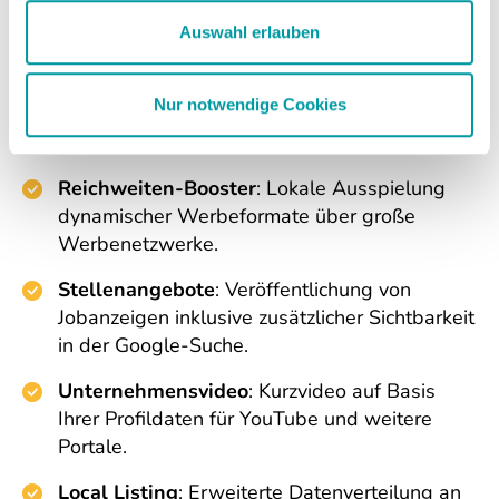
Darstellung auf auskunft.de sowie
Auswahl erlauben
hervorgehobene Platzierung auf
quicksearch.de.
Nur notwendige Cookies
Zusatzleistungen
Reichweiten-Booster
: Lokale Ausspielung
dynamischer Werbeformate über große
Werbenetzwerke.
Stellenangebote
: Veröffentlichung von
Jobanzeigen inklusive zusätzlicher Sichtbarkeit
in der Google-Suche.
Unternehmensvideo
: Kurzvideo auf Basis
Ihrer Profildaten für YouTube und weitere
Portale.
Local Listing
: Erweiterte Datenverteilung an