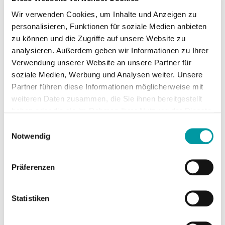
Wir verwenden Cookies, um Inhalte und Anzeigen zu
personalisieren, Funktionen für soziale Medien anbieten
Tipp:
Setzen Sie auf
zu können und die Zugriffe auf unsere Website zu
Zielgruppensignale statt starrer
analysieren. Außerdem geben wir Informationen zu Ihrer
Targeting-Vorgaben. Demand Gen
Verwendung unserer Website an unsere Partner für
nutzt KI, um aus Ihren First-Party-
soziale Medien, Werbung und Analysen weiter. Unsere
Daten (also Ihren eigenen
Partner führen diese Informationen möglicherweise mit
Kundendaten) sogenannte Lookalike
weiteren Daten zusammen, die Sie ihnen bereitgestellt
Audiences zu erstellen. Das sind
haben oder die sie im Rahmen Ihrer Nutzung der Dienste
Nutzergruppen, die Ihren
gesammelt haben.
Einwilligungsauswahl
bestehenden Kunden ähneln.
Notwendig
Präferenzen
Strategie 3: Asset Studio:
Kreativproduktion vereinfachen
Statistiken
Google betont 2026 deutlich:
Das Creative ist