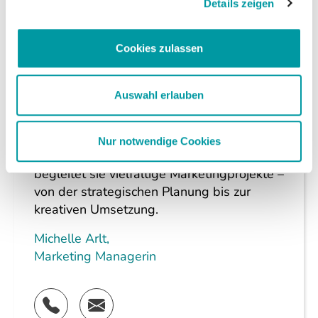
Details zeigen
Cookies zulassen
Über die Autorin
Auswahl erlauben
Michelle ist Marketing Managerin bei
krick.com. Mit ihrem Masterabschluss im
Nur notwendige Cookies
Bereich Marken- und Medienmanagement
begleitet sie vielfältige Marketingprojekte –
von der strategischen Planung bis zur
kreativen Umsetzung.
Michelle Arlt
,
Marketing Managerin