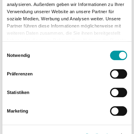
entstanden, die weit über klassisches Sponsoring
analysieren. Außerdem geben wir Informationen zu Ihrer
hinausgeht.
Verwendung unserer Website an unsere Partner für
soziale Medien, Werbung und Analysen weiter. Unsere
Partner führen diese Informationen möglicherweise mit
Gemeinsam in die Saison 2026/2027
weiteren Daten zusammen, die Sie ihnen bereitgestellt
haben oder die sie im Rahmen Ihrer Nutzung der Dienste
Wir freuen uns darauf, die Fitness First Würzburg
gesammelt haben.
Einwilligungsauswahl
Baskets auch in der kommenden Saison als Top
Notwendig
Sponsor zu begleiten und wünschen der
Mannschaft, dem Trainerteam und allen Fans
viele erfolgreiche und unvergessliche
Präferenzen
Basketballmomente.
Statistiken
Marketing