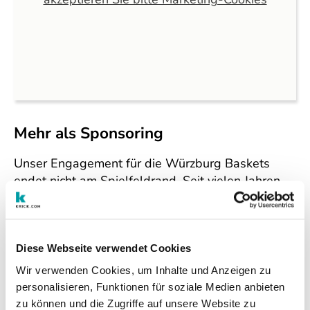
Mehr als Sponsoring
Unser Engagement für die Würzburg Baskets
endet nicht am Spielfeldrand. Seit vielen Jahren
bringen wir auch unsere digitale Kompetenz in die
Partnerschaft ein. Dazu gehören unter anderem
die Entwicklung und das Hosting der TYPO3
Website sowie die technische Infrastruktur und
Diese Webseite verwendet Cookies
das WLAN im VIP Bereich der Halle.
Wir verwenden Cookies, um Inhalte und Anzeigen zu
personalisieren, Funktionen für soziale Medien anbieten
So ist über die Jahre eine Partnerschaft
zu können und die Zugriffe auf unsere Website zu