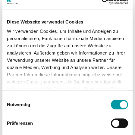
Mehr als nur ein Preis
Hinter der Auszeichnung steht der Wettbewerb
Diese Webseite verwendet Cookies
„Zukunftshändler Mainfranken“
, der 2019 ins
Wir verwenden Cookies, um Inhalte und Anzeigen zu
Leben gerufen wurde. Ziel ist es, Händlerinnen
personalisieren, Funktionen für soziale Medien anbieten
und Händler sichtbar zu machen, die mit
zu können und die Zugriffe auf unsere Website zu
Innovationskraft, Kundennähe und nachhaltigen
analysieren. Außerdem geben wir Informationen zu Ihrer
Konzepten Impulse für die Region setzen. Träger
Verwendung unserer Website an unsere Partner für
sind die
IHK Würzburg-Schweinfurt
, der
soziale Medien, Werbung und Analysen weiter. Unsere
Handelsverband Bayern – Bezirk Unterfranken
,
Partner führen diese Informationen möglicherweise mit
Krick.com
, die
TV Mainfranken GmbH & Co. KG
weiteren Daten zusammen, die Sie ihnen bereitgestellt
sowie der Verein
Würzburg macht Spaß e.V.
.
haben oder die sie im Rahmen Ihrer Nutzung der Dienste
gesammelt haben.
Schirmherr ist der Bayerische Digitalminister
Dr.
Einwilligungsauswahl
Fabian Mehring
.
Notwendig
Präferenzen
Hohe Qualität der Bewerbungen