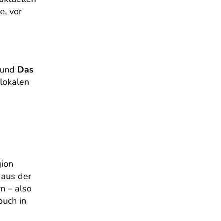
e, vor
und
Das
 lokalen
gion
 aus der
n – also
buch in