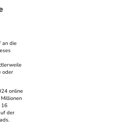
e
 an die
ieses
tlerweile
e oder
24 online
Millionen
 16
uf der
oads.