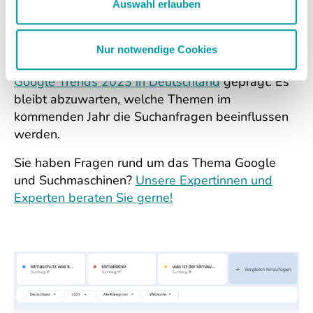
ist der Klimawandel?" (gelb)
Auswahl erlauben
Ein ereignisreiches Jahr neigt sich dem Ende zu.
Themen wie künstliche Intelligenz, Krieg und
Nur notwendige Cookies
Klimafragen haben die Suchergebnisse der
Google Trends 2023 in Deutschland
geprägt. Es
bleibt abzuwarten, welche Themen im
kommenden Jahr die Suchanfragen beeinflussen
werden.
Sie haben Fragen rund um das Thema Google
und Suchmaschinen?
Unsere Expertinnen und
Experten beraten Sie gerne!