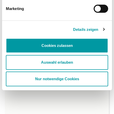
Marketing
Details zeigen
Cookies zulassen
Einige Inhalte erfordern das Setzen von Cookies.
Damit Sie diesen Inhalt anzeigen können,
Auswahl erlauben
akzeptieren Sie bitte Marketing-Cookies
Nur notwendige Cookies