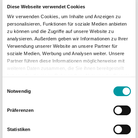
insbesondere im Vergleich zu kostenlosen Open-
Diese Webseite verwendet Cookies
Source-Lösungen wie WordPress.
Wir verwenden Cookies, um Inhalte und Anzeigen zu
personalisieren, Funktionen für soziale Medien anbieten
Realität:
zu können und die Zugriffe auf unsere Website zu
analysieren. Außerdem geben wir Informationen zu Ihrer
TYPO3 selbst ist Open Source und kostenlos.
Verwendung unserer Website an unsere Partner für
Die Kosten entstehen durch die
soziale Medien, Werbung und Analysen weiter. Unsere
Implementierung, das Hosting und die
Partner führen diese Informationen möglicherweise mit
Wartung – ähnlich wie bei jedem anderen
weiteren Daten zusammen, die Sie ihnen bereitgestellt
CMS.
haben oder die sie im Rahmen Ihrer Nutzung der Dienste
Langfristig kann TYPO3 jedoch durch seine
gesammelt haben.
Einwilligungsauswahl
Stabilität, Sicherheit und Erweiterbarkeit
Notwendig
Kosten sparen. Beispielsweise lassen sich
Updates effizient durchführen, ohne das
Präferenzen
gesamte System umstellen zu müssen.
Statistiken