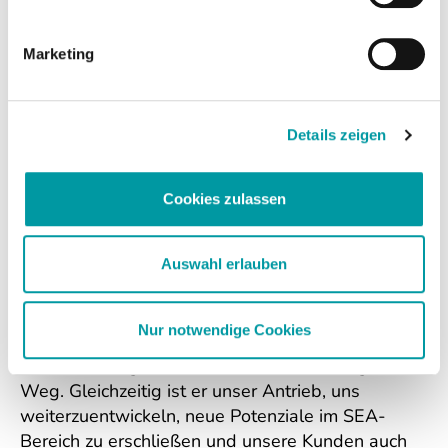
uns ein fester Bestandteil einer ganzheitlichen
SEA-Strategie, die immer das Ziel verfolgt:
mehr
qualifizierte Anfragen, mehr Kunden und
Marketing
messbares Wachstum
.
Dabei legen wir großen Wert auf verständliche
Details zeigen
Beratung, transparente Auswertungen und
Kampagnen, die sich an den realen Zielen unserer
Kunden orientieren – nicht an Klickzahlen ohne
Cookies zulassen
Aussagekraft.
Auswahl erlauben
Auszeichnung & Ansporn zugleich 🚀
Nur notwendige Cookies
Der Microsoft Elite Partner Status 2026 ist für uns
ein starkes Signal: Wir sind auf dem richtigen
Weg. Gleichzeitig ist er unser Antrieb, uns
weiterzuentwickeln, neue Potenziale im SEA-
Bereich zu erschließen und unsere Kunden auch