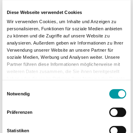
Practices und neuen Features
Diese Webseite verwendet Cookies
effizientem Budgeteinsatz
durch geringere
Wir verwenden Cookies, um Inhalte und Anzeigen zu
Klickpreise bei hoher Kaufintention
personalisieren, Funktionen für soziale Medien anbieten
zu können und die Zugriffe auf unsere Website zu
besserer Sichtbarkeit
bei Entscheidern und
analysieren. Außerdem geben wir Informationen zu Ihrer
kaufstarken Zielgruppen
Verwendung unserer Website an unsere Partner für
soziale Medien, Werbung und Analysen weiter. Unsere
Gerade für kleine und mittlere Unternehmen ist
Partner führen diese Informationen möglicherweise mit
Microsoft Advertising eine leistungsstarke
weiteren Daten zusammen, die Sie ihnen bereitgestellt
Ergänzung zu Google Ads – und oft ein echter
haben oder die sie im Rahmen Ihrer Nutzung der Dienste
Wettbewerbsvorteil.
gesammelt haben.
Einwilligungsauswahl
Notwendig
SEA ganzheitlich gedacht
Präferenzen
Unser Anspruch ist es,
Suchmaschinenwerbung
nicht isoliert zu betrachten. Microsoft Ads sind für
Statistiken