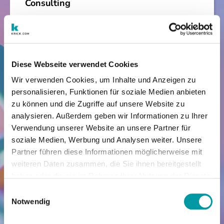
Consulting
Individuelle Beratung und persönliche
Gespräche verhelfen Ihnen zu einer
zukunftsorientierten Marketing-Strategie!
Diese Webseite verwendet Cookies
Wir verwenden Cookies, um Inhalte und Anzeigen zu
personalisieren, Funktionen für soziale Medien anbieten
zu können und die Zugriffe auf unsere Website zu
Websites
analysieren. Außerdem geben wir Informationen zu Ihrer
Verwendung unserer Website an unsere Partner für
Wir erstellen Ihre mobiloptimierte Website
soziale Medien, Werbung und Analysen weiter. Unsere
nach Ihren Wünschen. Vom ersten Schritt
Partner führen diese Informationen möglicherweise mit
bis hin zu einer sichtbaren Internetpräsenz.
weiteren Daten zusammen, die Sie ihnen bereitgestellt
haben oder die sie im Rahmen Ihrer Nutzung der Dienste
gesammelt haben.
Einwilligungsauswahl
Notwendig